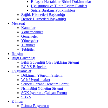
Bulaşıcı Hastalıklar Birimi Dokümanlar
Uyuşturucu ve Tütün Eylem Planları
Sigara Bırakma Poliklinikleri
Sağlık Hizmetleri Başkanlığı
Destek Hizmetleri Başkanlığı
Mevzuat
Kanunlar
Yönetmelikler
Genelgeler
Yönergeler
Tüzükler
Tebliğler
İletişim
Bilgi Güvenliği
Bilgi Güvenliği Olay Bildirim Sistemi
BGYS Belgeleri
Uygulamalar
Döküman Yönetim Sistemi
Web Uygulamaları
Serbest Eczane Denetim Formu
Nsm Bilgi Yönetim Sistemi
SGK İşveren - Çalışan Formu
SBYS
E-İmza
E-imza Başvurusu