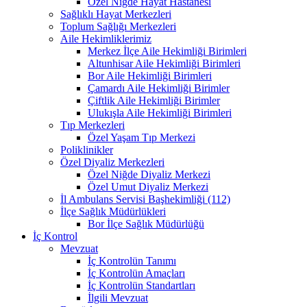
Özel Niğde Hayat Hastanesi
Sağlıklı Hayat Merkezleri
Toplum Sağlığı Merkezleri
Aile Hekimliklerimiz
Merkez İlçe Aile Hekimliği Birimleri
Altunhisar Aile Hekimliği Birimleri
Bor Aile Hekimliği Birimleri
Çamardı Aile Hekimliği Birimler
Çiftlik Aile Hekimliği Birimler
Ulukışla Aile Hekimliği Birimleri
Tıp Merkezleri
Özel Yaşam Tıp Merkezi
Poliklinikler
Özel Diyaliz Merkezleri
Özel Niğde Diyaliz Merkezi
Özel Umut Diyaliz Merkezi
İl Ambulans Servisi Başhekimliği (112)
İlçe Sağlık Müdürlükleri
Bor İlçe Sağlık Müdürlüğü
İç Kontrol
Mevzuat
İç Kontrolün Tanımı
İç Kontrolün Amaçları
İç Kontrolün Standartları
İlgili Mevzuat