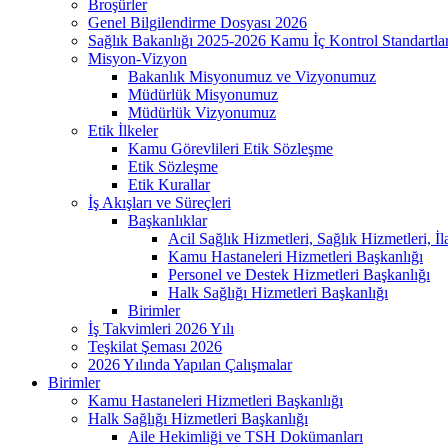
Broşürler
Genel Bilgilendirme Dosyası 2026
Sağlık Bakanlığı 2025-2026 Kamu İç Kontrol Standartl
Misyon-Vizyon
Bakanlık Misyonumuz ve Vizyonumuz
Müdürlük Misyonumuz
Müdürlük Vizyonumuz
Etik İlkeler
Kamu Görevlileri Etik Sözleşme
Etik Sözleşme
Etik Kurallar
İş Akışları ve Süreçleri
Başkanlıklar
Acil Sağlık Hizmetleri, Sağlık Hizmetleri, İ
Kamu Hastaneleri Hizmetleri Başkanlığı
Personel ve Destek Hizmetleri Başkanlığı
Halk Sağlığı Hizmetleri Başkanlığı
Birimler
İş Takvimleri 2026 Yılı
Teşkilat Şeması 2026
2026 Yılında Yapılan Çalışmalar
Birimler
Kamu Hastaneleri Hizmetleri Başkanlığı
Halk Sağlığı Hizmetleri Başkanlığı
Aile Hekimliği ve TSH Dokümanları