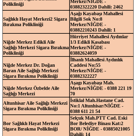
Merkez/NİĞDE -
Polikliniği
03882322220 Dahili: 2462
Aşağı Kayabaşı Mahallesi
Sağlıklı Hayat Merkezi2 Sigara
Bilgili Sok No:8
Bırakma Polikliniği
Merkez/NİĞDE -
03882210243 Dahili: 1
Hürriyet Mahallesi Aydınlar
Niğde Merkez Edikli Aile
1/3 Edikli Kasabası
Sağlığı Merkezi Sigara Bırakma
Merkez/NİĞDE -
Polikliniği
03882624059
İlhanlı Mahallesi Aydınlık
Niğde Merkez Dr. Doğan
Caddesi No:55
Baran Aile Sağlığı Merkezi
Merkez/NİĞDE -
Sigara Bırakma Polikliniği
03882322227
Aşagı Kayabaşı Mah.
Niğde Merkez Özbelde Aile
Merkez/NİĞDE - 0388 221 19
Sağlığı Merkezi
70
İstiklal Mah.Hastane Cad.
Altunhisar Aile Sağlığı Merkezi
No:1 Altunhisar/NİĞDE -
Sigara Bırakma Polikliniği
0388 611 21 54
Selçuk Mah.PTT Cad. Eski
Bor Sağlıklı Hayat Merkezi
Bor Belediye Binası Kat:2
Sigara Bırakma Polikliniği
BOR/ NİĞDE - 03885021005
Dahili: 14