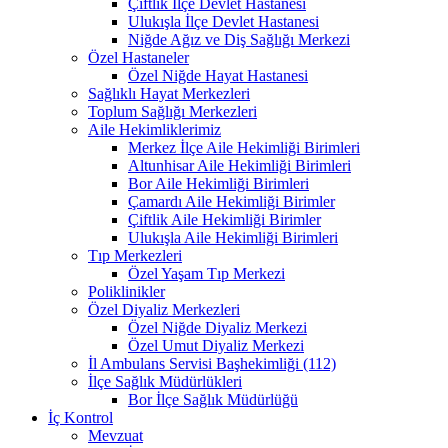
Çiftlik İlçe Devlet Hastanesi
Ulukışla İlçe Devlet Hastanesi
Niğde Ağız ve Diş Sağlığı Merkezi
Özel Hastaneler
Özel Niğde Hayat Hastanesi
Sağlıklı Hayat Merkezleri
Toplum Sağlığı Merkezleri
Aile Hekimliklerimiz
Merkez İlçe Aile Hekimliği Birimleri
Altunhisar Aile Hekimliği Birimleri
Bor Aile Hekimliği Birimleri
Çamardı Aile Hekimliği Birimler
Çiftlik Aile Hekimliği Birimler
Ulukışla Aile Hekimliği Birimleri
Tıp Merkezleri
Özel Yaşam Tıp Merkezi
Poliklinikler
Özel Diyaliz Merkezleri
Özel Niğde Diyaliz Merkezi
Özel Umut Diyaliz Merkezi
İl Ambulans Servisi Başhekimliği (112)
İlçe Sağlık Müdürlükleri
Bor İlçe Sağlık Müdürlüğü
İç Kontrol
Mevzuat