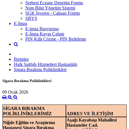
Serbest Eczane Denetim Formu
Nsm Bilgi Yönetim Sistemi
SGK İşveren - Çalışan Formu
SBYS
E-İmza
E-imza Başvurusu
E-İmza Kayıp Çalıntı
PIN Kilit Çözme - PIN Belirleme
Birimler
Halk Sağlığı Hizmetleri Başkanlığı
Sigara Bırakma Poliklinikleri
Sigara Bırakma Poliklinikleri
09 Ocak 2026
SİGARA BIRAKMA
POLİKLİNİKLERİMİZ
ADRES VE İLETİŞİM
Aşağı Kayabaşı Mahallesi
Niğde Eğitim ve Araştırma
Hastaneler Cad.
Hastanesi Sigara Bırakma