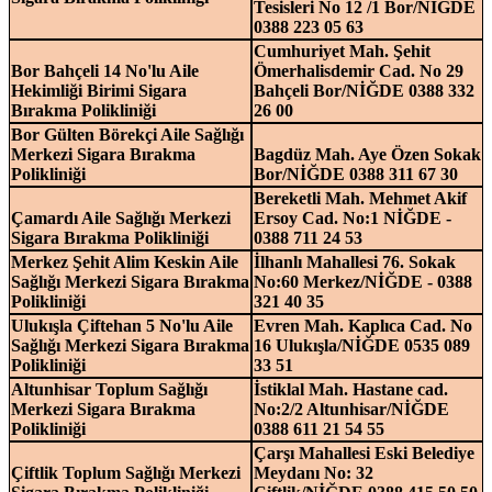
Tesisleri No 12 /1 Bor/NİĞDE
0388 223 05 63
Cumhuriyet Mah. Şehit
Bor Bahçeli 14 No'lu Aile
Ömerhalisdemir Cad. No 29
Hekimliği Birimi Sigara
Bahçeli Bor/NİĞDE 0388 332
Bırakma Polikliniği
26 00
Bor Gülten Börekçi Aile Sağlığı
Merkezi Sigara Bırakma
Bagdüz Mah. Aye Özen Sokak
Polikliniği
Bor/NİĞDE 0388 311 67 30
Bereketli Mah. Mehmet Akif
Çamardı Aile Sağlığı Merkezi
Ersoy Cad. No:1 NİĞDE -
Sigara Bırakma Polikliniği
0388 711 24 53
Merkez Şehit Alim Keskin Aile
İlhanlı Mahallesi 76. Sokak
Sağlığı Merkezi Sigara Bırakma
No:60 Merkez/NİĞDE - 0388
Polikliniği
321 40 35
Ulukışla Çiftehan 5 No'lu Aile
Evren Mah. Kaplıca Cad. No
Sağlığı Merkezi Sigara Bırakma
16 Ulukışla/NİĞDE 0535 089
Polikliniği
33 51
Altunhisar Toplum Sağlığı
İstiklal Mah. Hastane cad.
Merkezi Sigara Bırakma
No:2/2 Altunhisar/NİĞDE
Polikliniği
0388 611 21 54 55
Çarşı Mahallesi Eski Belediye
Çiftlik Toplum Sağlığı Merkezi
Meydanı No: 32