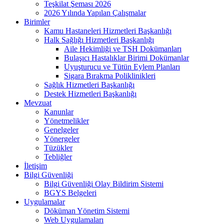
Teşkilat Şeması 2026
2026 Yılında Yapılan Çalışmalar
Birimler
Kamu Hastaneleri Hizmetleri Başkanlığı
Halk Sağlığı Hizmetleri Başkanlığı
Aile Hekimliği ve TSH Dokümanları
Bulaşıcı Hastalıklar Birimi Dokümanlar
Uyuşturucu ve Tütün Eylem Planları
Sigara Bırakma Poliklinikleri
Sağlık Hizmetleri Başkanlığı
Destek Hizmetleri Başkanlığı
Mevzuat
Kanunlar
Yönetmelikler
Genelgeler
Yönergeler
Tüzükler
Tebliğler
İletişim
Bilgi Güvenliği
Bilgi Güvenliği Olay Bildirim Sistemi
BGYS Belgeleri
Uygulamalar
Döküman Yönetim Sistemi
Web Uygulamaları