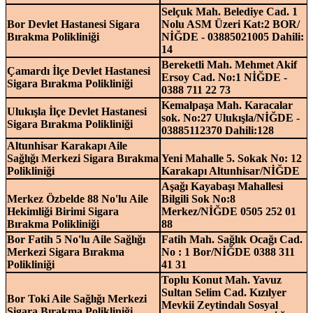
Selçuk Mah. Belediye Cad. 1
Bor Devlet Hastanesi Sigara
Nolu ASM Üzeri Kat:2 BOR/
Bırakma Polikliniği
NİĞDE - 03885021005 Dahili:
14
Bereketli Mah. Mehmet Akif
Çamardı İlçe Devlet Hastanesi
Ersoy Cad. No:1 NİĞDE -
Sigara Bırakma Polikliniği
0388 711 22 73
Kemalpaşa Mah. Karacalar
Ulukışla İlçe Devlet Hastanesi
sok. No:27 Ulukışla/NİĞDE -
Sigara Bırakma Polikliniği
03885112370 Dahili:128
Altunhisar Karakapı Aile
Sağlığı Merkezi Sigara Bırakma
Yeni Mahalle 5. Sokak No: 12
Polikliniği
Karakapı Altunhisar/NİĞDE
Aşağı Kayabaşı Mahallesi
Merkez Özbelde 88 No'lu Aile
Bilgili Sok No:8
Hekimliği Birimi Sigara
Merkez/NİĞDE 0505 252 01
Bırakma Polikliniği
88
Bor Fatih 5 No'lu Aile Sağlığı
Fatih Mah. Sağlık Ocağı Cad.
Merkezi Sigara Bırakma
No : 1 Bor/NİĞDE 0388 311
Polikliniği
41 31
Toplu Konut Mah. Yavuz
Sultan Selim Cad. Kızılyer
Bor Toki Aile Sağlığı Merkezi
Mevkii Zeytindalı Sosyal
Sigara Bırakma Polikliniği