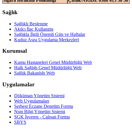
Sigara Bırakma Polikliniği
Çiftlik/NİĞDE 0388 415 50 50
Sağlık
Sağlıklı Beslenme
Akılcı İlaç Kullanımı
Sağlıkla İlgili Önemli Gün ve Haftalar
Kuduz Aşısı Uygulama Merkezleri
Kurumsal
Kamu Hastaneleri Genel Müdürlüğü Web
Halk Sağlığı Genel Müdürlüğü Web
Sağlık Bakanlığı Web
Uygulamalar
Döküman Yönetim Sistemi
Web Uygulamaları
Serbest Eczane Denetim Formu
Nsm Bilgi Yönetim Sistemi
SGK İşveren - Çalışan Formu
SBYS