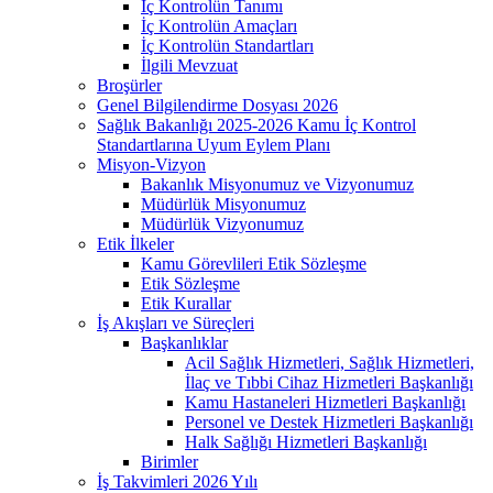
İç Kontrolün Tanımı
İç Kontrolün Amaçları
İç Kontrolün Standartları
İlgili Mevzuat
Broşürler
Genel Bilgilendirme Dosyası 2026
Sağlık Bakanlığı 2025-2026 Kamu İç Kontrol
Standartlarına Uyum Eylem Planı
Misyon-Vizyon
Bakanlık Misyonumuz ve Vizyonumuz
Müdürlük Misyonumuz
Müdürlük Vizyonumuz
Etik İlkeler
Kamu Görevlileri Etik Sözleşme
Etik Sözleşme
Etik Kurallar
İş Akışları ve Süreçleri
Başkanlıklar
Acil Sağlık Hizmetleri, Sağlık Hizmetleri,
İlaç ve Tıbbi Cihaz Hizmetleri Başkanlığı
Kamu Hastaneleri Hizmetleri Başkanlığı
Personel ve Destek Hizmetleri Başkanlığı
Halk Sağlığı Hizmetleri Başkanlığı
Birimler
İş Takvimleri 2026 Yılı