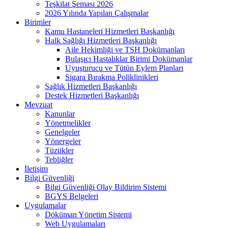
Teşkilat Şeması 2026
2026 Yılında Yapılan Çalışmalar
Birimler
Kamu Hastaneleri Hizmetleri Başkanlığı
Halk Sağlığı Hizmetleri Başkanlığı
Aile Hekimliği ve TSH Dokümanları
Bulaşıcı Hastalıklar Birimi Dokümanlar
Uyuşturucu ve Tütün Eylem Planları
Sigara Bırakma Poliklinikleri
Sağlık Hizmetleri Başkanlığı
Destek Hizmetleri Başkanlığı
Mevzuat
Kanunlar
Yönetmelikler
Genelgeler
Yönergeler
Tüzükler
Tebliğler
İletişim
Bilgi Güvenliği
Bilgi Güvenliği Olay Bildirim Sistemi
BGYS Belgeleri
Uygulamalar
Döküman Yönetim Sistemi
Web Uygulamaları