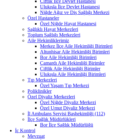
Çiftlik İlçe Devlet Hastanesi
Ulukışla İlçe Devlet Hastanesi
Niğde Ağız ve Diş Sağlığı Merkezi
Özel Hastaneler
Özel Niğde Hayat Hastanesi
Sağlıklı Hayat Merkezleri
Toplum Sağlığı Merkezleri
Aile Hekimliklerimiz
Merkez İlçe Aile Hekimliği Birimleri
Altunhisar Aile Hekimliği Birimleri
Bor Aile Hekimliği Birimleri
Çamardı Aile Hekimliği Birimler
Çiftlik Aile Hekimliği Birimler
Ulukışla Aile Hekimliği Birimleri
Tıp Merkezleri
Özel Yaşam Tıp Merkezi
Poliklinikler
Özel Diyaliz Merkezleri
Özel Niğde Diyaliz Merkezi
Özel Umut Diyaliz Merkezi
İl Ambulans Servisi Başhekimliği (112)
İlçe Sağlık Müdürlükleri
Bor İlçe Sağlık Müdürlüğü
İç Kontrol
Mevzuat