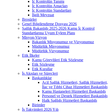
İç Kontrolün Tanımı
İç Kontrolün Amaçları
İç Kontrolün Standartları
İlgili Mevzuat
Broşürler
Genel Bilgilendirme Dosyası 2026
Sağlık Bakanlığı 2025-2026 Kamu İç Kontrol
Standartlarına Uyum Eylem Planı
Misyon-Vizyon
Bakanlık Misyonumuz ve Vizyonumuz
Müdürlük Misyonumuz
Müdürlük Vizyonumuz
Etik İlkeler
Kamu Görevlileri Etik Sözleşme
Etik Sözleşme
Etik Kurallar
İş Akışları ve Süreçleri
Başkanlıklar
Acil Sağlık Hizmetleri, Sağlık Hizmetleri,
İlaç ve Tıbbi Cihaz Hizmetleri Başkanlığı
Kamu Hastaneleri Hizmetleri Başkanlığı
Personel ve Destek Hizmetleri Başkanlığı
Halk Sağlığı Hizmetleri Başkanlığı
Birimler
İş Takvimleri 2026 Yılı