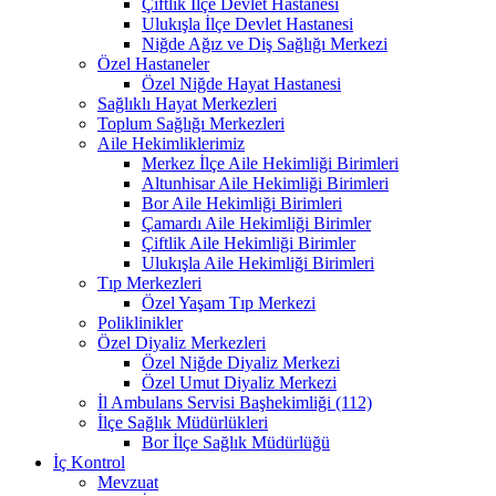
Çiftlik İlçe Devlet Hastanesi
Ulukışla İlçe Devlet Hastanesi
Niğde Ağız ve Diş Sağlığı Merkezi
Özel Hastaneler
Özel Niğde Hayat Hastanesi
Sağlıklı Hayat Merkezleri
Toplum Sağlığı Merkezleri
Aile Hekimliklerimiz
Merkez İlçe Aile Hekimliği Birimleri
Altunhisar Aile Hekimliği Birimleri
Bor Aile Hekimliği Birimleri
Çamardı Aile Hekimliği Birimler
Çiftlik Aile Hekimliği Birimler
Ulukışla Aile Hekimliği Birimleri
Tıp Merkezleri
Özel Yaşam Tıp Merkezi
Poliklinikler
Özel Diyaliz Merkezleri
Özel Niğde Diyaliz Merkezi
Özel Umut Diyaliz Merkezi
İl Ambulans Servisi Başhekimliği (112)
İlçe Sağlık Müdürlükleri
Bor İlçe Sağlık Müdürlüğü
İç Kontrol
Mevzuat