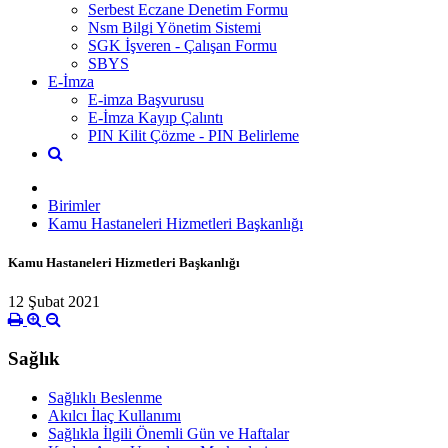
Serbest Eczane Denetim Formu
Nsm Bilgi Yönetim Sistemi
SGK İşveren - Çalışan Formu
SBYS
E-İmza
E-imza Başvurusu
E-İmza Kayıp Çalıntı
PIN Kilit Çözme - PIN Belirleme
Birimler
Kamu Hastaneleri Hizmetleri Başkanlığı
Kamu Hastaneleri Hizmetleri Başkanlığı
12 Şubat 2021
Sağlık
Sağlıklı Beslenme
Akılcı İlaç Kullanımı
Sağlıkla İlgili Önemli Gün ve Haftalar