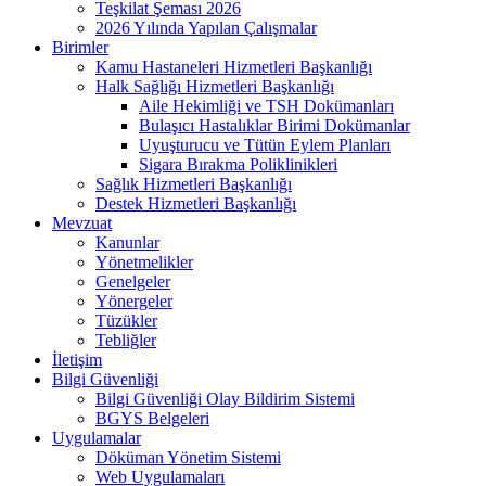
Teşkilat Şeması 2026
2026 Yılında Yapılan Çalışmalar
Birimler
Kamu Hastaneleri Hizmetleri Başkanlığı
Halk Sağlığı Hizmetleri Başkanlığı
Aile Hekimliği ve TSH Dokümanları
Bulaşıcı Hastalıklar Birimi Dokümanlar
Uyuşturucu ve Tütün Eylem Planları
Sigara Bırakma Poliklinikleri
Sağlık Hizmetleri Başkanlığı
Destek Hizmetleri Başkanlığı
Mevzuat
Kanunlar
Yönetmelikler
Genelgeler
Yönergeler
Tüzükler
Tebliğler
İletişim
Bilgi Güvenliği
Bilgi Güvenliği Olay Bildirim Sistemi
BGYS Belgeleri
Uygulamalar
Döküman Yönetim Sistemi
Web Uygulamaları