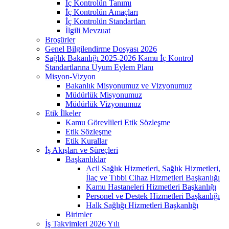
İç Kontrolün Tanımı
İç Kontrolün Amaçları
İç Kontrolün Standartları
İlgili Mevzuat
Broşürler
Genel Bilgilendirme Dosyası 2026
Sağlık Bakanlığı 2025-2026 Kamu İç Kontrol
Standartlarına Uyum Eylem Planı
Misyon-Vizyon
Bakanlık Misyonumuz ve Vizyonumuz
Müdürlük Misyonumuz
Müdürlük Vizyonumuz
Etik İlkeler
Kamu Görevlileri Etik Sözleşme
Etik Sözleşme
Etik Kurallar
İş Akışları ve Süreçleri
Başkanlıklar
Acil Sağlık Hizmetleri, Sağlık Hizmetleri,
İlaç ve Tıbbi Cihaz Hizmetleri Başkanlığı
Kamu Hastaneleri Hizmetleri Başkanlığı
Personel ve Destek Hizmetleri Başkanlığı
Halk Sağlığı Hizmetleri Başkanlığı
Birimler
İş Takvimleri 2026 Yılı