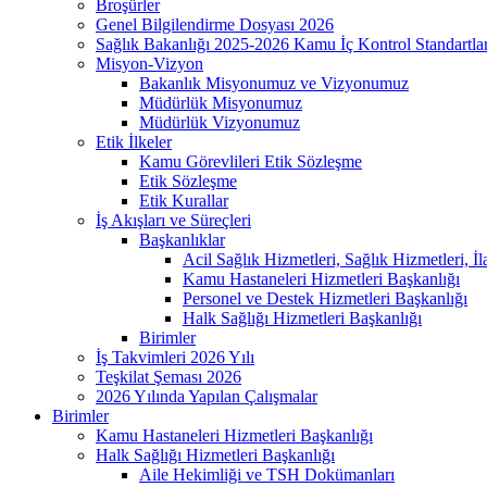
Broşürler
Genel Bilgilendirme Dosyası 2026
Sağlık Bakanlığı 2025-2026 Kamu İç Kontrol Standartl
Misyon-Vizyon
Bakanlık Misyonumuz ve Vizyonumuz
Müdürlük Misyonumuz
Müdürlük Vizyonumuz
Etik İlkeler
Kamu Görevlileri Etik Sözleşme
Etik Sözleşme
Etik Kurallar
İş Akışları ve Süreçleri
Başkanlıklar
Acil Sağlık Hizmetleri, Sağlık Hizmetleri, İ
Kamu Hastaneleri Hizmetleri Başkanlığı
Personel ve Destek Hizmetleri Başkanlığı
Halk Sağlığı Hizmetleri Başkanlığı
Birimler
İş Takvimleri 2026 Yılı
Teşkilat Şeması 2026
2026 Yılında Yapılan Çalışmalar
Birimler
Kamu Hastaneleri Hizmetleri Başkanlığı
Halk Sağlığı Hizmetleri Başkanlığı
Aile Hekimliği ve TSH Dokümanları