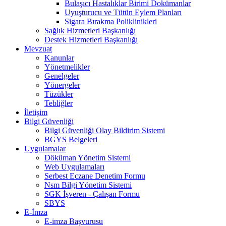
Bulaşıcı Hastalıklar Birimi Dokümanlar
Uyuşturucu ve Tütün Eylem Planları
Sigara Bırakma Poliklinikleri
Sağlık Hizmetleri Başkanlığı
Destek Hizmetleri Başkanlığı
Mevzuat
Kanunlar
Yönetmelikler
Genelgeler
Yönergeler
Tüzükler
Tebliğler
İletişim
Bilgi Güvenliği
Bilgi Güvenliği Olay Bildirim Sistemi
BGYS Belgeleri
Uygulamalar
Döküman Yönetim Sistemi
Web Uygulamaları
Serbest Eczane Denetim Formu
Nsm Bilgi Yönetim Sistemi
SGK İşveren - Çalışan Formu
SBYS
E-İmza
E-imza Başvurusu