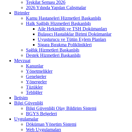
Teşkilat Şeması 2026
2026 Yılında Yapılan Çalışmalar
Birimler
Kamu Hastaneleri Hizmetleri Başkanlığı
Halk Sağlığı Hizmetleri Başkanlığı
Aile Hekimliği ve TSH Dokümanları
Bulaşıcı Hastalıklar Birimi Dokümanlar
Uyuşturucu ve Tütün Eylem Planları
Sigara Bırakma Poliklinikleri
Sağlık Hizmetleri Başkanlığı
Destek Hizmetleri Başkanlığı
Mevzuat
Kanunlar
Yönetmelikler
Genelgeler
Yönergeler
Tüzükler
Tebliğler
İletişim
Bilgi Güvenliği
Bilgi Güvenliği Olay Bildirim Sistemi
BGYS Belgeleri
Uygulamalar
Döküman Yönetim Sistemi
Web Uygulamaları