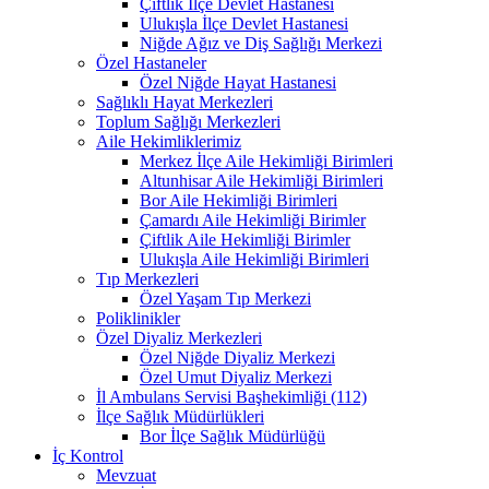
Çiftlik İlçe Devlet Hastanesi
Ulukışla İlçe Devlet Hastanesi
Niğde Ağız ve Diş Sağlığı Merkezi
Özel Hastaneler
Özel Niğde Hayat Hastanesi
Sağlıklı Hayat Merkezleri
Toplum Sağlığı Merkezleri
Aile Hekimliklerimiz
Merkez İlçe Aile Hekimliği Birimleri
Altunhisar Aile Hekimliği Birimleri
Bor Aile Hekimliği Birimleri
Çamardı Aile Hekimliği Birimler
Çiftlik Aile Hekimliği Birimler
Ulukışla Aile Hekimliği Birimleri
Tıp Merkezleri
Özel Yaşam Tıp Merkezi
Poliklinikler
Özel Diyaliz Merkezleri
Özel Niğde Diyaliz Merkezi
Özel Umut Diyaliz Merkezi
İl Ambulans Servisi Başhekimliği (112)
İlçe Sağlık Müdürlükleri
Bor İlçe Sağlık Müdürlüğü
İç Kontrol
Mevzuat