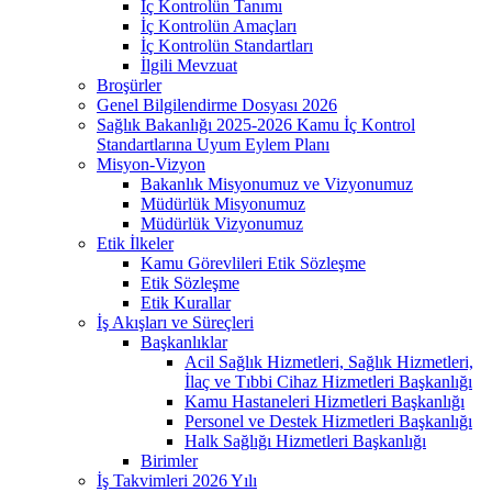
İç Kontrolün Tanımı
İç Kontrolün Amaçları
İç Kontrolün Standartları
İlgili Mevzuat
Broşürler
Genel Bilgilendirme Dosyası 2026
Sağlık Bakanlığı 2025-2026 Kamu İç Kontrol
Standartlarına Uyum Eylem Planı
Misyon-Vizyon
Bakanlık Misyonumuz ve Vizyonumuz
Müdürlük Misyonumuz
Müdürlük Vizyonumuz
Etik İlkeler
Kamu Görevlileri Etik Sözleşme
Etik Sözleşme
Etik Kurallar
İş Akışları ve Süreçleri
Başkanlıklar
Acil Sağlık Hizmetleri, Sağlık Hizmetleri,
İlaç ve Tıbbi Cihaz Hizmetleri Başkanlığı
Kamu Hastaneleri Hizmetleri Başkanlığı
Personel ve Destek Hizmetleri Başkanlığı
Halk Sağlığı Hizmetleri Başkanlığı
Birimler
İş Takvimleri 2026 Yılı