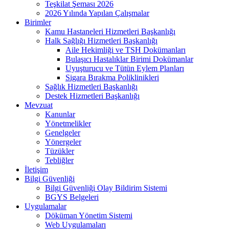
Teşkilat Şeması 2026
2026 Yılında Yapılan Çalışmalar
Birimler
Kamu Hastaneleri Hizmetleri Başkanlığı
Halk Sağlığı Hizmetleri Başkanlığı
Aile Hekimliği ve TSH Dokümanları
Bulaşıcı Hastalıklar Birimi Dokümanlar
Uyuşturucu ve Tütün Eylem Planları
Sigara Bırakma Poliklinikleri
Sağlık Hizmetleri Başkanlığı
Destek Hizmetleri Başkanlığı
Mevzuat
Kanunlar
Yönetmelikler
Genelgeler
Yönergeler
Tüzükler
Tebliğler
İletişim
Bilgi Güvenliği
Bilgi Güvenliği Olay Bildirim Sistemi
BGYS Belgeleri
Uygulamalar
Döküman Yönetim Sistemi
Web Uygulamaları