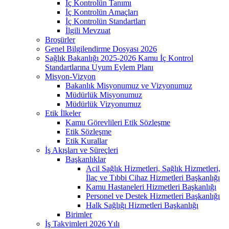
İç Kontrolün Tanımı
İç Kontrolün Amaçları
İç Kontrolün Standartları
İlgili Mevzuat
Broşürler
Genel Bilgilendirme Dosyası 2026
Sağlık Bakanlığı 2025-2026 Kamu İç Kontrol
Standartlarına Uyum Eylem Planı
Misyon-Vizyon
Bakanlık Misyonumuz ve Vizyonumuz
Müdürlük Misyonumuz
Müdürlük Vizyonumuz
Etik İlkeler
Kamu Görevlileri Etik Sözleşme
Etik Sözleşme
Etik Kurallar
İş Akışları ve Süreçleri
Başkanlıklar
Acil Sağlık Hizmetleri, Sağlık Hizmetleri,
İlaç ve Tıbbi Cihaz Hizmetleri Başkanlığı
Kamu Hastaneleri Hizmetleri Başkanlığı
Personel ve Destek Hizmetleri Başkanlığı
Halk Sağlığı Hizmetleri Başkanlığı
Birimler
İş Takvimleri 2026 Yılı