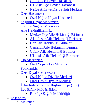
Çiftlik İlçe Devlet Hastanesi
Ulukışla İlçe Devlet Hastanesi
Niğde Ağız ve Diş Sağlığı Merkezi
Özel Hastaneler
Özel Niğde Hayat Hastanesi
Sağlıklı Hayat Merkezleri
Toplum Sağlığı Merkezleri
Aile Hekimliklerimiz
Merkez İlçe Aile Hekimliği Birimleri
Altunhisar Aile Hekimliği Birimleri
Bor Aile Hekimliği Birimleri
Çamardı Aile Hekimliği Birimler
Çiftlik Aile Hekimliği Birimler
Ulukışla Aile Hekimliği Birimleri
Tıp Merkezleri
Özel Yaşam Tıp Merkezi
Poliklinikler
Özel Diyaliz Merkezleri
Özel Niğde Diyaliz Merkezi
Özel Umut Diyaliz Merkezi
İl Ambulans Servisi Başhekimliği (112)
İlçe Sağlık Müdürlükleri
Bor İlçe Sağlık Müdürlüğü
İç Kontrol
Mevzuat