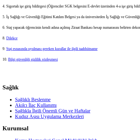
4. Sigortalı işe giriş bildirgesi (Öğrenciler SGK belgesini E-devlet üzerinden 4-a işe g
5. İş Sağlığı ve Güvenliği Eğitimi Katılım Belgesi ya da üniversiteden İş Sağlığı ve Güvenliği e
6. Staj yapacak öğrencinin kendi adına açılmış Ziraat Bankası hesap numarasını belirten deko
8.
Dilekçe
9.
Staj esnasında uyulması gereken kurallar ile ilgili taahhütname
10.
Bilgi güvenliği gizlilik sözleşmesi
Sağlık
Sağlıklı Beslenme
Akılcı İlaç Kullanımı
Sağlıkla İlgili Önemli Gün ve Haftalar
Kuduz Aşısı Uygulama Merkezleri
Kurumsal