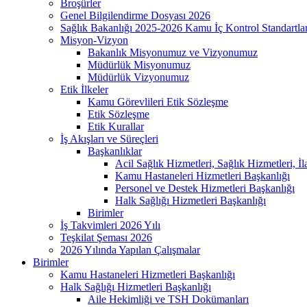
Broşürler
Genel Bilgilendirme Dosyası 2026
Sağlık Bakanlığı 2025-2026 Kamu İç Kontrol Standartl
Misyon-Vizyon
Bakanlık Misyonumuz ve Vizyonumuz
Müdürlük Misyonumuz
Müdürlük Vizyonumuz
Etik İlkeler
Kamu Görevlileri Etik Sözleşme
Etik Sözleşme
Etik Kurallar
İş Akışları ve Süreçleri
Başkanlıklar
Acil Sağlık Hizmetleri, Sağlık Hizmetleri, İ
Kamu Hastaneleri Hizmetleri Başkanlığı
Personel ve Destek Hizmetleri Başkanlığı
Halk Sağlığı Hizmetleri Başkanlığı
Birimler
İş Takvimleri 2026 Yılı
Teşkilat Şeması 2026
2026 Yılında Yapılan Çalışmalar
Birimler
Kamu Hastaneleri Hizmetleri Başkanlığı
Halk Sağlığı Hizmetleri Başkanlığı
Aile Hekimliği ve TSH Dokümanları