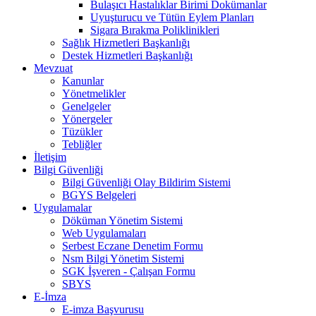
Bulaşıcı Hastalıklar Birimi Dokümanlar
Uyuşturucu ve Tütün Eylem Planları
Sigara Bırakma Poliklinikleri
Sağlık Hizmetleri Başkanlığı
Destek Hizmetleri Başkanlığı
Mevzuat
Kanunlar
Yönetmelikler
Genelgeler
Yönergeler
Tüzükler
Tebliğler
İletişim
Bilgi Güvenliği
Bilgi Güvenliği Olay Bildirim Sistemi
BGYS Belgeleri
Uygulamalar
Döküman Yönetim Sistemi
Web Uygulamaları
Serbest Eczane Denetim Formu
Nsm Bilgi Yönetim Sistemi
SGK İşveren - Çalışan Formu
SBYS
E-İmza
E-imza Başvurusu