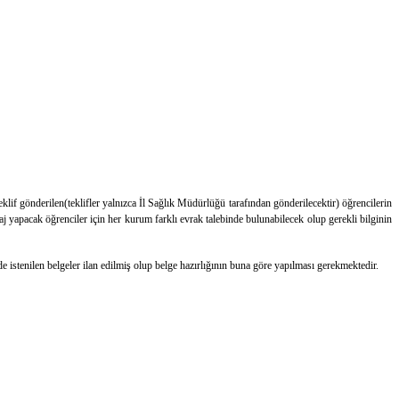
 gönderilen(teklifler yalnızca İl Sağlık Müdürlüğü tarafından gönderilecektir) öğrencilerin
j yapacak öğrenciler için her kurum farklı evrak talebinde bulunabilecek olup gerekli bilginin
 istenilen belgeler ilan edilmiş olup belge hazırlığının buna göre yapılması gerekmektedir.