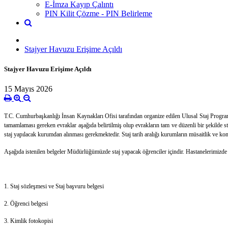
E-İmza Kayıp Çalıntı
PIN Kilit Çözme - PIN Belirleme
Stajyer Havuzu Erişime Açıldı
Stajyer Havuzu Erişime Açıldı
15 Mayıs 2026
T.C. Cumhurbaşkanlığı İnsan Kaynakları Ofisi tarafından organize edilen Ulusal Staj Progra
tamamlaması gereken evraklar aşağıda belirtilmiş olup evrakların tam ve düzenli bir şekilde s
staj yapılacak kurumdan alınması gerekmektedir. Staj tarih aralığı kurumların müsaitlik ve ko
Aşağıda istenilen belgeler Müdürlüğümüzde staj yapacak öğrenciler içindir. Hastanelerimizde st
1. Staj sözleşmesi ve Staj başvuru belgesi
2. Öğrenci belgesi
3. Kimlik fotokopisi