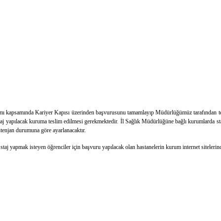
mı kapsamında Kariyer Kapısı üzerinden başvurusunu tamamlayıp Müdürlüğümüz tarafından teklif
taj yapılacak kuruma teslim edilmesi gerekmektedir. İl Sağlık Müdürlüğüne bağlı kurumlarda sta
ntenjan durumuna göre ayarlanacaktır.
aj yapmak isteyen öğrenciler için başvuru yapılacak olan hastanelerin kurum internet sitelerinde