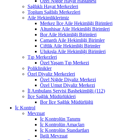
Özel Niğde Hayat Hastanesi
Sağlıklı Hayat Merkezleri
Toplum Sağlığı Merkezleri
Aile Hekimliklerimiz
Merkez İlçe Aile Hekimliği Birimleri
Altunhisar Aile Hekimliği Birimleri
Bor Aile Hekimliği Birimleri
Çamardı Aile Hekimliği Birimler
Çiftlik Aile Hekimliği Birimler
Ulukışla Aile Hekimliği Birimleri
Tıp Merkezleri
Özel Yaşam Tıp Merkezi
Poliklinikler
Özel Diyaliz Merkezleri
Özel Niğde Diyaliz Merkezi
Özel Umut Diyaliz Merkezi
İl Ambulans Servisi Başhekimliği (112)
İlçe Sağlık Müdürlükleri
Bor İlçe Sağlık Müdürlüğü
İç Kontrol
Mevzuat
İç Kontrolün Tanımı
İç Kontrolün Amaçları
İç Kontrolün Standartları
İlgili Mevzuat