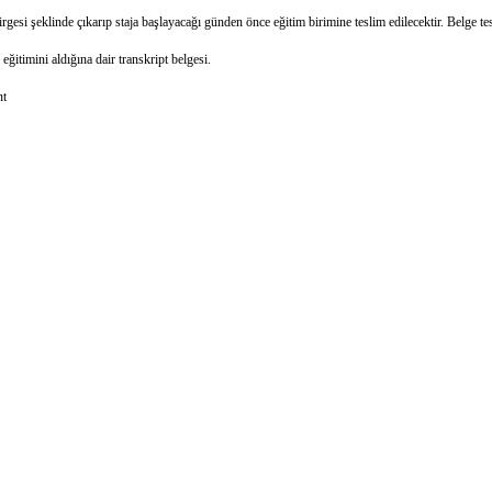
iriş bildirgesi şeklinde çıkarıp staja başlayacağı günden önce eğitim birimine teslim edil
ğitimini aldığına dair transkript belgesi.
nt