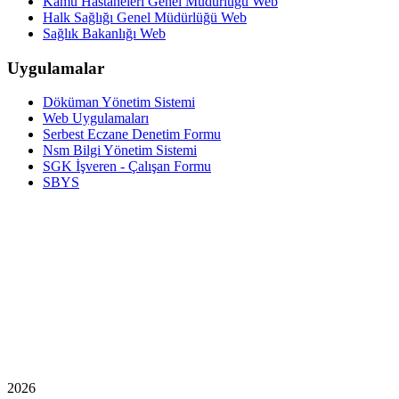
Kamu Hastaneleri Genel Müdürlüğü Web
Halk Sağlığı Genel Müdürlüğü Web
Sağlık Bakanlığı Web
Uygulamalar
Döküman Yönetim Sistemi
Web Uygulamaları
Serbest Eczane Denetim Formu
Nsm Bilgi Yönetim Sistemi
SGK İşveren - Çalışan Formu
SBYS
2026