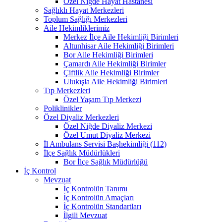
Özel Niğde Hayat Hastanesi
Sağlıklı Hayat Merkezleri
Toplum Sağlığı Merkezleri
Aile Hekimliklerimiz
Merkez İlçe Aile Hekimliği Birimleri
Altunhisar Aile Hekimliği Birimleri
Bor Aile Hekimliği Birimleri
Çamardı Aile Hekimliği Birimler
Çiftlik Aile Hekimliği Birimler
Ulukışla Aile Hekimliği Birimleri
Tıp Merkezleri
Özel Yaşam Tıp Merkezi
Poliklinikler
Özel Diyaliz Merkezleri
Özel Niğde Diyaliz Merkezi
Özel Umut Diyaliz Merkezi
İl Ambulans Servisi Başhekimliği (112)
İlçe Sağlık Müdürlükleri
Bor İlçe Sağlık Müdürlüğü
İç Kontrol
Mevzuat
İç Kontrolün Tanımı
İç Kontrolün Amaçları
İç Kontrolün Standartları
İlgili Mevzuat