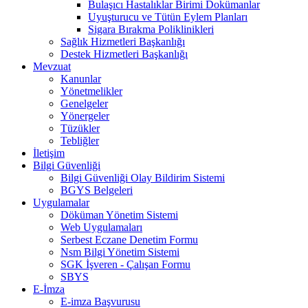
Bulaşıcı Hastalıklar Birimi Dokümanlar
Uyuşturucu ve Tütün Eylem Planları
Sigara Bırakma Poliklinikleri
Sağlık Hizmetleri Başkanlığı
Destek Hizmetleri Başkanlığı
Mevzuat
Kanunlar
Yönetmelikler
Genelgeler
Yönergeler
Tüzükler
Tebliğler
İletişim
Bilgi Güvenliği
Bilgi Güvenliği Olay Bildirim Sistemi
BGYS Belgeleri
Uygulamalar
Döküman Yönetim Sistemi
Web Uygulamaları
Serbest Eczane Denetim Formu
Nsm Bilgi Yönetim Sistemi
SGK İşveren - Çalışan Formu
SBYS
E-İmza
E-imza Başvurusu