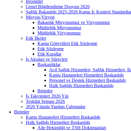
Broşürler
Genel Bilgilendirme Dosyası 2026
Sağlık Bakanlığı 2025-2026 Kamu İç Kontrol Standartl
Misyon-Vizyon
Bakanlık Misyonumuz ve Vizyonumuz
Müdürlük Misyonumuz
Müdürlük Vizyonumuz
Etik İlkeler
Kamu Görevlileri Etik Sözleşme
Etik Sözleşme
Etik Kurallar
İş Akışları ve Süreçleri
Başkanlıklar
Acil Sağlık Hizmetleri, Sağlık Hizmetleri, İ
Kamu Hastaneleri Hizmetleri Başkanlığı
Personel ve Destek Hizmetleri Başkanlığı
Halk Sağlığı Hizmetleri Başkanlığı
Birimler
İş Takvimleri 2026 Yılı
Teşkilat Şeması 2026
2026 Yılında Yapılan Çalışmalar
Birimler
Kamu Hastaneleri Hizmetleri Başkanlığı
Halk Sağlığı Hizmetleri Başkanlığı
Aile Hekimliği ve TSH Dokümanları